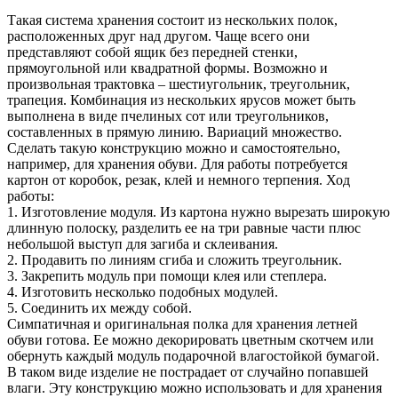
Такая система хранения состоит из нескольких полок,
расположенных друг над другом. Чаще всего они
представляют собой ящик без передней стенки,
прямоугольной или квадратной формы. Возможно и
произвольная трактовка – шестиугольник, треугольник,
трапеция. Комбинация из нескольких ярусов может быть
выполнена в виде пчелиных сот или треугольников,
составленных в прямую линию. Вариаций множество.
Сделать такую конструкцию можно и самостоятельно,
например, для хранения обуви. Для работы потребуется
картон от коробок, резак, клей и немного терпения. Ход
работы:
1. Изготовление модуля. Из картона нужно вырезать широкую
длинную полоску, разделить ее на три равные части плюс
небольшой выступ для загиба и склеивания.
2. Продавить по линиям сгиба и сложить треугольник.
3. Закрепить модуль при помощи клея или степлера.
4. Изготовить несколько подобных модулей.
5. Соединить их между собой.
Симпатичная и оригинальная полка для хранения летней
обуви готова. Ее можно декорировать цветным скотчем или
обернуть каждый модуль подарочной влагостойкой бумагой.
В таком виде изделие не пострадает от случайно попавшей
влаги. Эту конструкцию можно использовать и для хранения